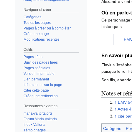
Alexandre vient
Naviguer et créer
Où en parle-
Catégories
Ce personnage f
Toutes les pages
historiques.
Pages à créer ou à compléter
Créer une page
EMV
Modifications récentes
Outils
En savoir pl
Pages liées
Suivi des pages liées
Flavius Josèphe 
Pages spéciales
puisque le roi H
Version imprimable
Lien permanent
Son fils, aband
Informations sur la page
Citer cette page
Notes et réf
Créer une redirection
↑
EMV 5
Ressources externes
↑
Actes 4
maria-valtorta.org
↑
cité pa
Forum Maria Valtorta
Index Valtorta
Catégorie
:
Pe
Témoignages