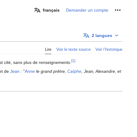
Outils pe
français
Demander un compte
2 langues
Lire
Voir le texte source
Voir l’historique
[1]
est cité, sans plus de renseignements.
et de
Jean
: "
Anne
le grand prêtre,
Caïphe
, Jean, Alexandre, et