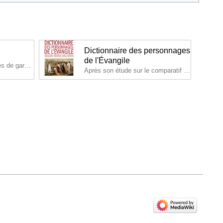
Dictionnaire des personnages
de l'Évangile
C'est l'un des sanhédristes de garde au Temple, le jour où Jésus en est chassé : Alexandre, un soldat romain, y avait pénétré pour faire guérir l'enfant que son cheval venait de renverser.
Après son étude sur le comparatif des vies révélées de Marie selon les voyantes, Mgr René Laurentin voulut vérifier le charisme historique de Maria Valtorta qui, selon lui, se détachait nettement des autres voyantes.