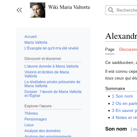
Aller
au
Afficher / masquer la barre latérale
contenu
Alexandr
Accueil
Maria Valtorta
L'Évangile tel qu'il m'a été révélé
Page
Discussio
Découvrir et discerner
Ce sadducéen, de
L'œuvre donnée à Maria Valtorta
Il est connu ce
Visions et dictées de Maria
Valtorta
tous ceux qui éta
La révélation privée présumée de
Maria Valtorta
Sommaire
Dossier : l’œuvre de Maria Valtorta
et l'Église
1
Son nom
2
Où en parl
Explorer l'œuvre
3
En savoir 
Thèmes
4
Notes et r
Personnages
Lieux
Son nom
[
mo
Analyse des données
Analyse des enseignements