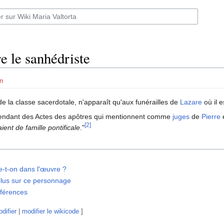
e le sanhédriste
n
 la classe sacerdotale, n'apparaît qu'aux funérailles de
Lazare
où il 
pendant des Actes des apôtres qui mentionnent comme
juges
de
Pierre
[2]
ient de famille pontificale
."
e-t-on dans l'œuvre ?
plus sur ce personnage
éférences
difier
|
modifier le wikicode
]