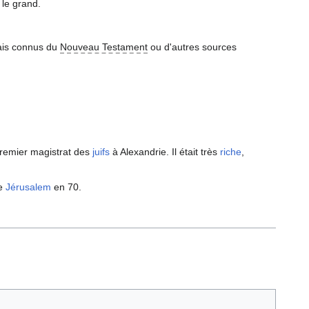
 le grand.
ais connus du
Nouveau Testament
ou d'autres sources
 premier magistrat des
juifs
à Alexandrie. Il était très
riche
,
de
Jérusalem
en 70.