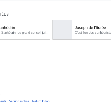
IÉES
anhédrin
Joseph de l’Iturée
Le Sanhédrin, ou grand conseil juif, siégeait à Jérusalem.
.
ments
Version mobile
Return to top