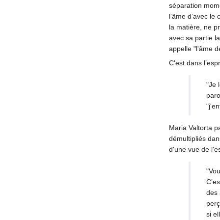
séparation momen
l’âme d’avec le 
la matière, ne p
avec sa partie la
appelle "l'âme d
C'est dans l’espr
"Je 
paro
"j'e
Maria Valtorta p
démultipliés dans
d'une vue de l'es
"Vou
C’es
des 
perç
si e