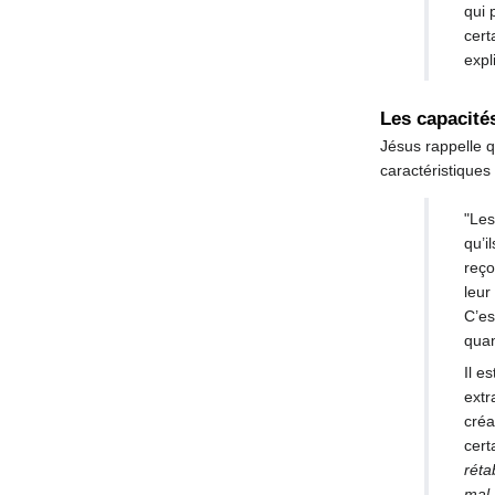
qui 
cert
expl
Les capacité
Jésus rappelle q
caractéristiques
"Les
qu’i
reço
leur
C’es
quan
Il e
extr
créa
cert
réta
mal 