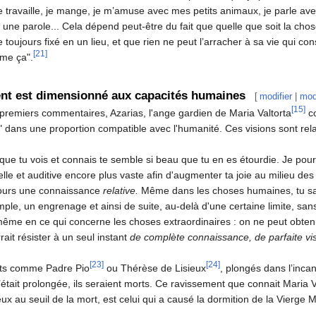
 je travaille, je mange, je m’amuse avec mes petits animaux, je parle 
une parole... Cela dépend peut-être du fait que quelle que soit la chos
e toujours fixé en un lieu, et que rien ne peut l’arracher à sa vie qui co
[21]
me ça".
nt est dimensionné aux capacités humaines
[
modifier
|
mod
[15]
premiers commentaires, Azarias, l'ange gardien de Maria Valtorta
co
 dans une proportion compatible avec l'humanité. Ces visions sont rel
que tu vois et connais te semble si beau que tu en es étourdie. Je pou
elle et auditive encore plus vaste afin d'augmenter ta joie au milieu des
ours une connaissance
relative.
Même dans les choses humaines, tu sais
ple, un engrenage et ainsi de suite, au-delà d'une certaine limite, sans
ême en ce qui concerne les choses extraordinaires : on ne peut obte
rait résister à un seul instant
de complète connaissance, de parfaite vis
[23]
[24]
nts comme Padre Pio
ou Thérèse de Lisieux
, plongés dans l’incan
s’était prolongée, ils seraient morts. Ce ravissement que connait Maria 
ux au seuil de la mort, est celui qui a causé la dormition de la Vierge 