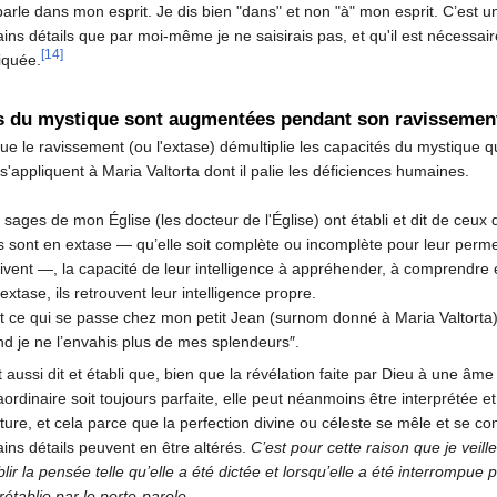
parle dans mon esprit. Je dis bien "dans" et non "à" mon esprit. C’est une 
ains détails que par moi-même je ne saisirais pas, et qu'il est nécessai
[14]
iquée.
s du mystique sont augmentées pendant son ravissemen
ue le ravissement (ou l'extase) démultiplie les capacités du mystique 
 s'appliquent à Maria Valtorta dont il palie les déficiences humaines.
 sages de mon Église (les docteur de l'Église) ont établi et dit de ceux
ls sont en extase — qu’elle soit complète ou incomplète pour leur permett
ivent —, la capacité de leur intelligence à appréhender, à comprendre et
 extase, ils retrouvent leur intelligence propre.
t ce qui se passe chez mon petit Jean (surnom donné à Maria Valtorta),
d je ne l’envahis plus de mes splendeurs″.
st aussi dit et établi que, bien que la révélation faite par Dieu à une âm
aordinaire soit toujours parfaite, elle peut néanmoins être interprétée 
ture, et cela parce que la perfection divine ou céleste se mêle et se con
ains détails peuvent en être altérés.
C’est pour cette raison que je veil
blir la pensée telle qu’elle a été dictée et lorsqu’elle a été interrompu
rétablie par le porte-parole.