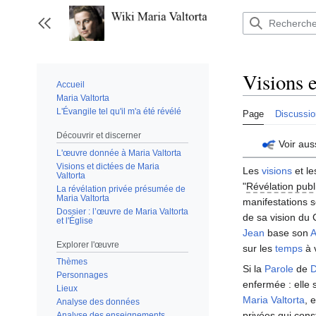
Aller
au
Afficher / masquer la barre latérale
contenu
Visions e
Accueil
Maria Valtorta
L'Évangile tel qu'il m'a été révélé
Page
Discussio
Découvrir et discerner
Voir aus
L'œuvre donnée à Maria Valtorta
Visions et dictées de Maria
Les
visions
et l
Valtorta
"
Révélation publ
La révélation privée présumée de
Maria Valtorta
manifestations s
Dossier : l’œuvre de Maria Valtorta
de sa vision du
et l'Église
Jean
base son
A
Explorer l'œuvre
sur les
temps
à v
Thèmes
Si la
Parole
de
D
Personnages
enfermée : elle 
Lieux
Maria Valtorta
, 
Analyse des données
privées qui cons
Analyse des enseignements