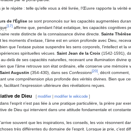
 je le répète : telle qu’elle vous a été livrée, l’Œuvre rapporte la vér
rs de l'Église
se sont prononcés sur les capacités augmentées durant
[17]
ique
affirme que, pendant l'état extatique, les capacités cognitives 
umaine reste distincte de la connaissance divine directe.
Sainte Thérèse
les moments d'extase, l'âme est en union profonde avec Dieu, recevant
ien que l'extase puisse suspendre les sens corporels, l'intellect et la 
xpériences spirituelles vécues.
Saint Jean de la Croix
(1542-1591), d
 au-delà de ses capacités naturelles, recevant une illumination divine q
bien que l'âme retrouve son état ordinaire, elle conserve une mémoire v
[20]
Saint Augustin
(354-430), dans ses
Confessions
, décrit comment,
tant une compréhension plus profonde des vérités divines. Bien que ces 
, facilitant l'expression ultérieure des révélations reçues.
tiative de Dieu
[
modifier
|
modifier le wikicode
]
dans l'esprit n'est pas liée à une pratique particulière, la prière par e
iative de Dieu qui intervient dans une attitude fondamentale et constante 
m’arrive souvent que les inspirations, les conseils, les voix résonnent
choses très différentes du domaine de l’esprit. Lorsque je prie, c’est diff