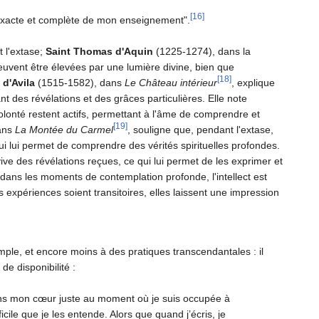
[16]
ité exacte et complète de mon enseignement".
 l'extase;
Saint Thomas d'Aquin
(1225-1274), dans la
peuvent être élevées par une lumière divine, bien que
[18]
 d'Avila
(1515-1582), dans
Le Château intérieur
, explique
 des révélations et des grâces particulières. Elle note
volonté restent actifs, permettant à l'âme de comprendre et
[19]
ans
La Montée du Carmel
, souligne que, pendant l'extase,
ui lui permet de comprendre des vérités spirituelles profondes.
ive des révélations reçues, ce qui lui permet de les exprimer et
 dans les moments de contemplation profonde, l'intellect est
expériences soient transitoires, elles laissent une impression
xemple, et encore moins à des pratiques transcendantales : il
de disponibilité :
 dans mon cœur juste au moment où je suis occupée à
icile que je les entende. Alors que quand j’écris, je