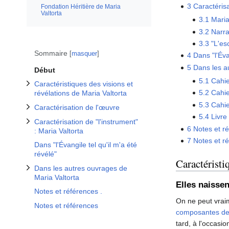
Afficher / masquer la sous-section Caractérisation de "l'instrument" : Maria Valtorta
Afficher / masquer la sous-section Caractérisation de l'œuvre
Afficher / masquer la sous-section Dans les autres ouvrages de Maria Valtorta
3
Caractérisa
Fondation Héritière de Maria
Valtorta
3.1
Maria
3.2
Narrat
3.3
"L'es
Sommaire
masquer
4
Dans "l'Éva
5
Dans les a
Début
5.1
Cahie
Caractéristiques des visions et
5.2
Cahie
révélations de Maria Valtorta
5.3
Cahie
Caractérisation de l'œuvre
5.4
Livre
Caractérisation de "l'instrument"
6
Notes et r
: Maria Valtorta
7
Notes et r
Dans "l'Évangile tel qu'il m'a été
révélé"
Caractéristi
Dans les autres ouvrages de
Maria Valtorta
Elles naissen
Notes et références .
On ne peut vrai
Notes et références
composantes d
tard, à l'occasi