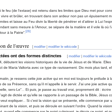
si le feu (de l'extase) est retenu dans les limites que Dieu met pour con
 vivre et brûler, en trouvant dans son ardeur non pas un épuisement 
limites et laisse au Feu divin la liberté de pénétrer et d’attirer à Lui l’e
ndant sans mesure à l’Amour, se sépare de la matière et il vole là où l’Amo
[26]
etour à la Patrie".
ion de l'œuvre
[
modifier
|
modifier le wikicode
]
ictées ont des formes distinctes
[
modifier
|
modifier le wikicode
4, débutent les visions historiques de la vie de Jésus et de Marie. Ell
ct de Maria Valtorta avec ce type de ravissement. Dix mois plus tard, el
matin, je ressens cette
joie active
qui en moi est toujours le prélude à l
le de sa Présence, sans qu'il m'appelle à le servir. J'ai une joie active q
pelle, sers-Le"... Et puis, je passe au travail vrai, proprement dit : écri
 s'agit de dictée et qu'elle se rapporte à un passage de la Bible, Jésu
l veut expliquer... Si c'est la vision qui se présente, elle commence par 
inant de la vision, et puis se déroule en suivant l'ordre. Quand la vis
t, quand elle commence par le point culminant, je décris ce point, et pui