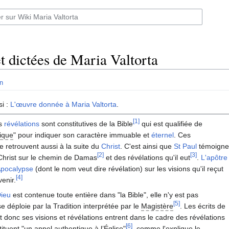
t dictées de Maria Valtorta
n
si :
L'œuvre donnée à Maria Valtorta
.
[1]
es
révélations
sont constitutives de la Bible
qui est qualifiée de
ique
" pour indiquer son caractère immuable et
éternel
. Ces
e retrouvent aussi à la suite du
Christ
. C'est ainsi que
St Paul
témoigne
[2]
[3]
 Christ sur le chemin de Damas
et des révélations qu'il eut
.
L'apôtre
pocalypse
(dont le nom veut dire révélation) sur les visions qu'il reçut
[4]
enir.
ieu
est contenue toute entière dans "la Bible", elle n'y est pas
[5]
se déploie par la Tradition interprétée par le
Magistère
. Les écrits de
et donc ses visions et révélations entrent dans le cadre des révélations
[6]
tituent "un appel authentique à l’Église"
, comme l'explique le