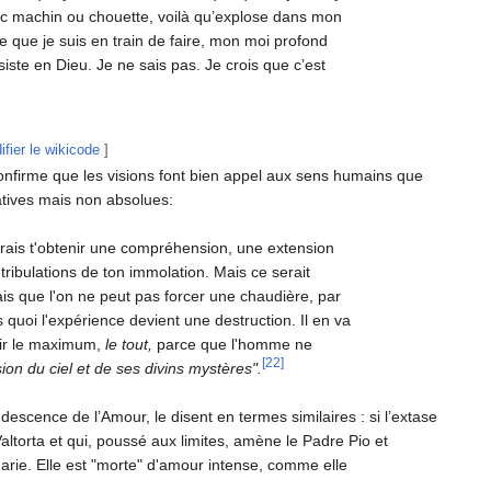
avec machin ou chouette, voilà qu’explose dans mon
e que je suis en train de faire, mon moi profond
nsiste en Dieu. Je ne sais pas. Je crois que c’est
ifier le wikicode
]
nfirme que les visions font bien appel aux sens humains que
atives mais non absolues:
rrais t'obtenir une compréhension, une extension
 tribulations de ton immolation. Mais ce serait
 que l'on ne peut pas forcer une chaudière, par
 quoi l'expérience devient une destruction. Il en va
nir le maximum,
le tout,
parce que l'homme ne
[22]
ion du ciel et de ses divins mystères".
descence de l’Amour, le disent en termes similaires : si l’extase
Valtorta et qui, poussé aux limites, amène le Padre Pio et
Marie. Elle est "morte" d'amour intense, comme elle