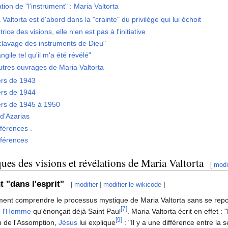
tion de "l'instrument" : Maria Valtorta
 Valtorta est d'abord dans la "crainte" du privilège qui lui échoit
rice des visions, elle n'en est pas à l'initiative
clavage des instruments de Dieu"
ngile tel qu'il m'a été révélé"
utres ouvrages de Maria Valtorta
rs de 1943
rs de 1944
rs de 1945 à 1950
 d'Azarias
éférences .
éférences
ques des visions et révélations de Maria Valtorta
[
modi
t "dans l'esprit"
[
modifier
|
modifier le wikicode
]
ment comprendre le processus mystique de Maria Valtorta sans se rep
[7]
e l'Homme
qu'énonçait déjà Saint Paul
. Maria Valtorta écrit en effet : 
[9]
on de l'Assomption,
Jésus
lui explique
: "Il y a une différence entre la 