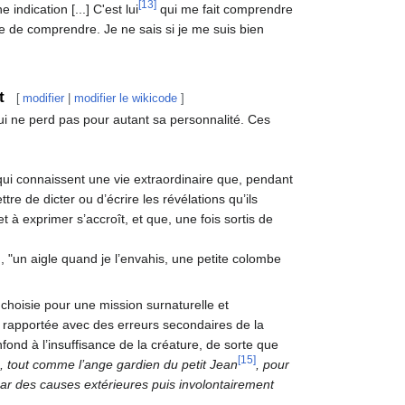
[13]
indication [...] C'est lui
qui me fait comprendre
re de comprendre. Je ne sais si je me suis bien
t
[
modifier
|
modifier le wikicode
]
qui ne perd pas pour autant sa personnalité. Ces
 qui connaissent une vie extraordinaire que, pendant
re de dicter ou d’écrire les révélations qu’ils
 à exprimer s’accroît, et que, une fois sortis de
 "un aigle quand je l’envahis, une petite colombe
e choisie pour une mission surnaturelle et
et rapportée avec des erreurs secondaires de la
fond à l’insuffisance de la créature, de sorte que
[15]
le, tout comme l’ange gardien du petit Jean
, pour
e par des causes extérieures puis involontairement