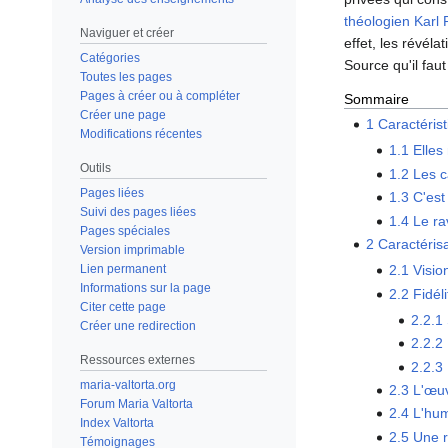
théologien Karl
Naviguer et créer
effet, les révéla
Catégories
Source qu'il fau
Toutes les pages
Pages à créer ou à compléter
Sommaire
Créer une page
Afficher / masquer la sous-section Caractéristiques des visions et révélations de Maria Valtorta
1
Caractérist
Modifications récentes
1.1
Elles
Outils
1.2
Les c
Pages liées
1.3
C'est
Suivi des pages liées
1.4
Le ra
Pages spéciales
2
Caractéris
Version imprimable
Lien permanent
2.1
Visio
Informations sur la page
2.2
Fidéli
Citer cette page
2.2.1
Créer une redirection
2.2.2
Ressources externes
2.2.3
maria-valtorta.org
2.3
L'œuv
Forum Maria Valtorta
2.4
L'hum
Index Valtorta
2.5
Une r
Témoignages