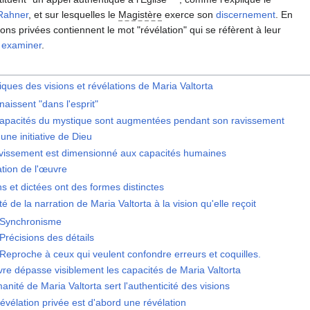
 Rahner
, et sur lesquelles le
Magistère
exerce son
discernement
. En
tions privées contiennent le mot "révélation" qui se réfèrent à leur
t
examiner
.
iques des visions et révélations de Maria Valtorta
 naissent "dans l'esprit"
apacités du mystique sont augmentées pendant son ravissement
 une initiative de Dieu
vissement est dimensionné aux capacités humaines
ation de l'œuvre
ns et dictées ont des formes distinctes
té de la narration de Maria Valtorta à la vision qu'elle reçoit
Synchronisme
Précisions des détails
Reproche à ceux qui veulent confondre erreurs et coquilles.
re dépasse visiblement les capacités de Maria Valtorta
anité de Maria Valtorta sert l'authenticité des visions
évélation privée est d'abord une révélation