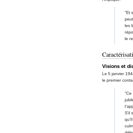
"Et 
peut
les 
répo
le r
Caractérisat
Visions et d
Le 5 janvier 194
le premier conta
"Ce 
jubi
t'ap
S'il
qu'I
culm
débu