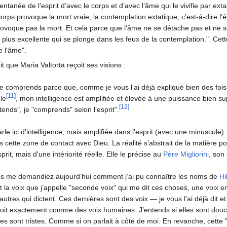
tanée de l’esprit d’avec le corps et d’avec l’âme qui le vivifie par ex
corps provoque la mort vraie, la contemplation extatique, c’est-à-dire l’
rovoque pas la mort. Et cela parce que l’âme ne se détache pas et ne s
 plus excellente qui se plonge dans les feux de la contemplation." Cette 
e l'âme".
it que Maria Valtorta reçoit ses visions :
le comprends parce que, comme je vous l’ai déjà expliqué bien des foi
[11]
le
, mon intelligence est amplifiée et élevée à une puissance bien s
[12]
ntends", je "comprends" selon l’esprit".
arle ici d’intelligence, mais amplifiée dans l’esprit (avec une minuscule
 cette zone de contact avec Dieu. La réalité s’abstrait de la matière pou
prit, mais d'une intériorité réelle. Elle le précise au
Père Migliorini
, son
s me demandiez aujourd’hui comment j’ai pu connaître les noms de
Hil
t la voix que j’appelle "seconde voix" qui me dit ces choses, une voix 
autres qui dictent. Ces dernières sont des voix — je vous l’ai déjà dit et
oit exactement comme des voix humaines. J’entends si elles sont douces 
lles sont tristes. Comme si on parlait à côté de moi. En revanche, cett