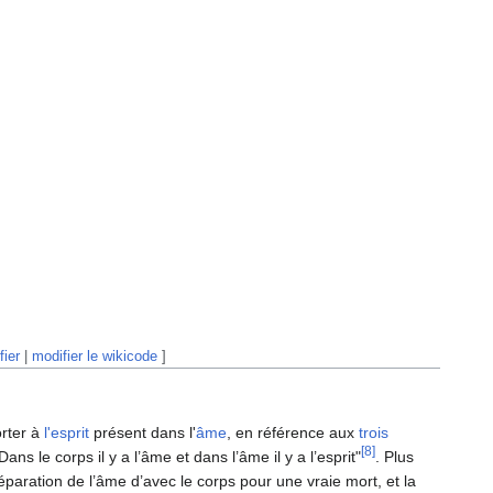
fier
|
modifier le wikicode
]
orter à
l'esprit
présent dans l'
âme
, en référence aux
trois
[8]
"Dans le corps il y a l’âme et dans l’âme il y a l’esprit"
. Plus
séparation de l’âme d’avec le corps pour une vraie mort, et la