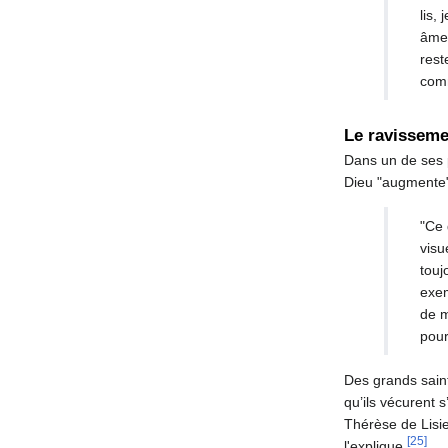
lis,
âme 
rest
com
Le ravisseme
Dans un de ses 
Dieu "augmente"
"Ce 
visu
touj
exem
de m
pour
Des grands sai
qu’ils vécurent 
Thérèse de Lisie
[25]
l'explique.