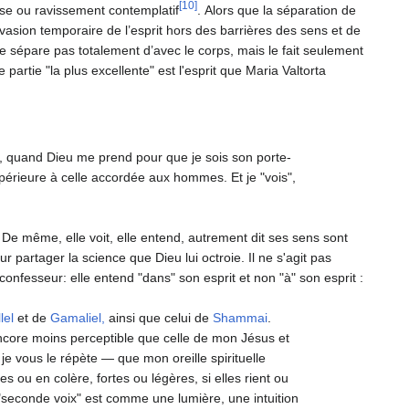
[10]
tase ou ravissement contemplatif
. Alors que la séparation de
évasion temporaire de l’esprit hors des barrières des sens et de
e sépare pas totalement d’avec le corps, mais le fait seulement
partie "la plus excellente" est l'esprit que Maria Valtorta
s, quand Dieu me prend pour que je sois son porte-
upérieure à celle accordée aux hommes. Et je "vois",
). De même, elle voit, elle entend, autrement dit ses sens sont
r partager la science que Dieu lui octroie. Il ne s'agit pas
 confesseur: elle entend "dans" son esprit et non "à" son esprit :
lel
et de
Gamaliel,
ainsi que celui de
Shammai
.
encore moins perceptible que celle de mon Jésus et
 je vous le répète — que mon oreille spirituelle
ou en colère, fortes ou légères, si elles rient ou
e "seconde voix" est comme une lumière, une intuition