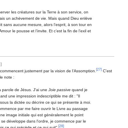
server les créatures sur la Terre à son service, on
mais un achèvement de vie. Mais quand Dieu enlève
sprit sans aucune mesure, alors l’esprit, à son tour en
ur le pousse et l’invite. Et c’est la fin de l’exil et
]
[27]
es commencent justement par la vision de l'Assomption.
C'est
le note :
a parole de Jésus. J'ai une
Joie passive
quand je
uand une impression indescriptible me dit : "Il
re sous la dictée ou décrire ce qui se présente à moi.
s commence par me faire ouvrir le Livre au passage
une image initiale qui est généralement le point
ion se développe dans l'ordre, je commence par le
[28]
s ce qui précède et ce qui suit".