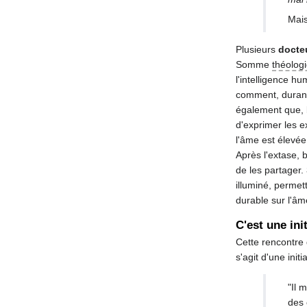
Mais
Plusieurs
docteu
Somme
théolog
l'intelligence h
comment, durant 
également que, b
d'exprimer les e
l'âme est élevée
Après l'extase, 
de les partager.
illuminé, permet
durable sur l'âme
C'est une ini
Cette rencontre 
s'agit d'une init
"Il 
des 