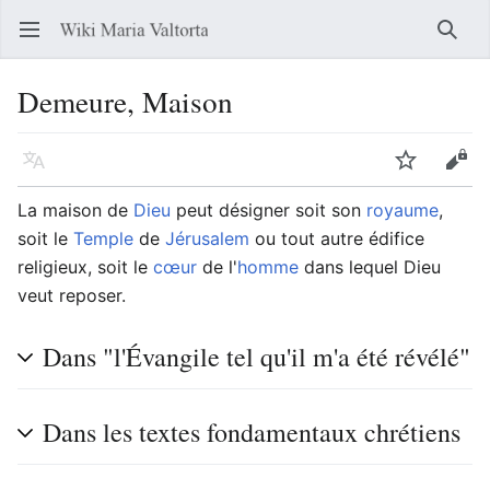
Ouvrir le menu principal
Reche
Demeure, Maison
Langue
Suivre
Modifier
La maison de
Dieu
peut désigner soit son
royaume
,
soit le
Temple
de
Jérusalem
ou tout autre édifice
religieux, soit le
cœur
de l'
homme
dans lequel Dieu
veut reposer.
Dans "l'Évangile tel qu'il m'a été révélé"
Dans les textes fondamentaux chrétiens