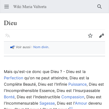
Ouvrir le menu principal
Reche
Dieu
Langue
Suivre
Modifier
Voir aussi :
Nom divin
.
Mais qu'est-ce donc que Dieu ? - Dieu est la
Perfection
qu'on ne peut atteindre, Dieu est la
Complète Beauté, Dieu est l'Infinie
Puissance
, Dieu est
l'Incompréhensible Essence, Dieu est l'Insurpassable
Bonté
, Dieu est l'Indestructible
Compassion
, Dieu est
l'Incommensurable
Sagesse
, Dieu est l'
Amour
devenu
[1]