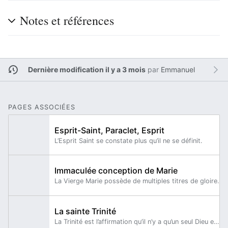
Notes et références
Dernière modification il y a 3 mois
par
Emmanuel
PAGES ASSOCIÉES
Esprit-Saint, Paraclet, Esprit
L’Esprit Saint se constate plus qu’il ne se définit.
Immaculée conception de Marie
La Vierge Marie possède de multiples titres de gloire.
La sainte Trinité
La Trinité est l’affirmation qu’il n’y a qu’un seul Dieu en trois personnes.Nous ne confessons pas trois dieux, mais un seul Dieu en trois personnes : "la Trinité consubstantielle".