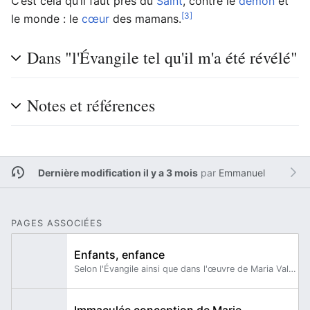
C’est cela qu’il faut près du
Saint
, contre le
démon
et
[3]
le monde : le
cœur
des mamans.
Dans "l'Évangile tel qu'il m'a été révélé"
Notes et références
Dernière modification il y a 3 mois
par
Emmanuel
PAGES ASSOCIÉES
Enfants, enfance
Selon l'Évangile ainsi que dans l'œuvre de Maria Valtorta, il faut "redevenir comme les petits enfants" afin d'entrer le Royaume de Dieu.
Immaculée conception de Marie