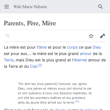
Ouvrir le menu principal
Reche
Parents, Père, Mère
Langue
Suivre
Modifier
La mère est pour l'
âme
et pour le
corps
ce que
Dieu
est pour eux…. la mère est le plus grand
amour
de la
Terre
, mais Dieu est le plus grand et l'
éternel
amour de
[2]
la Terre et du
Ciel
.
"On doit les [nos parents] honorer car, après
Dieu, nos pères et mères nous ont donné la vie
et ont subvenu à tous nos besoins matériels, ils
ont été les premiers maîtres et les premiers
[1]
amis du jeune être arrivé sur la terre."