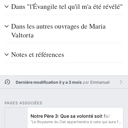
Dans "l'Évangile tel qu'il m'a été révélé"
Dans les autres ouvrages de Maria
Valtorta
Notes et références
Dernière modification il y a 3 mois
par
Emmanuel
PAGES ASSOCIÉES
Notre Père 3: Que sa volonté soit faite
"Le Royaume du Ciel appartiendra à celui qui aura fait la volonté du Père, non à celui qui aura accumulé paroles sur paroles, pour ensuite se révolter contre le vouloir du Père, contredisant ainsi les paroles mentionnées plus haut.