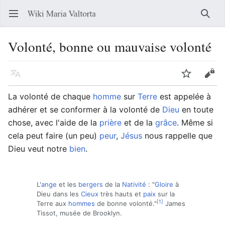
Ouvrir le menu principal
Reche
Volonté, bonne ou mauvaise volonté
Langue
Suivre
Modifier
La volonté de chaque
homme
sur
Terre
est appelée à
adhérer et se conformer à la volonté de
Dieu
en toute
chose, avec l'aide de la
prière
et de la
grâce
. Même si
cela peut faire (un peu)
peur
,
Jésus
nous rappelle que
Dieu veut notre
bien
.
L'
ange
et les
bergers
de la
Nativité
: "
Gloire
à
Dieu dans les
Cieux
très hauts et
paix
sur la
[1]
Terre aux
hommes
de bonne volonté."
James
Tissot, musée de Brooklyn.