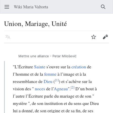
Ouvrir le menu principal
Reche
Union, Mariage, Unité
Langue
Suivre
Modifier
Mettre une alliance - Petar Milošević
"L’Écriture
Sainte
s’ouvre sur la
création
de
l’homme et de la
femme
à l’image et à la
[1]
ressemblance de
Dieu
(
) et s’achève sur la
[2]
vision des "
noces
de l’
Agneau
".
D’un bout à
l’autre l’Écriture parle du mariage et de son "
mystère ", de son institution et du sens que Dieu
lui a donné, de son origine et de sa fin, de ses