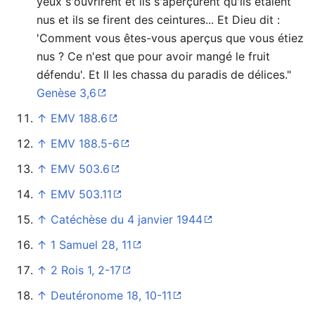
yeux s'ouvrirent et ils s'aperçurent qu'ils étaient
nus et ils se firent des ceintures... Et Dieu dit :
'Comment vous êtes-vous aperçus que vous étiez
nus ? Ce n'est que pour avoir mangé le fruit
défendu'. Et Il les chassa du paradis de délices."
Genèse 3,6
↑
EMV 188.6
↑
EMV 188.5-6
↑
EMV 503.6
↑
EMV 503.11
↑
Catéchèse du 4 janvier 1944
↑
1 Samuel 28, 11
↑
2 Rois 1, 2-17
↑
Deutéronome 18, 10-11