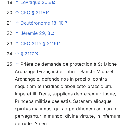
↑
Lévitique 20,6
↑
CEC § 2115
↑
Deutéronome 18, 10
↑
Jérémie 29, 8
↑
CEC 2115 § 2116
↑
§ 2117
↑
Prière de demande de protection à St Michel
Archange (Français) et latin : "Sancte Michael
Archangele, defende nos in proelio, contra
nequitiam et insidias diaboli esto praesidium.
Imperet illi Deus, supplices deprecamur: tuque,
Princeps militiae caelestis, Satanam aliosque
spiritus malignos, qui ad perditionem animarum
pervagantur in mundo, divina virtute, in infernum
detrude. Amen."