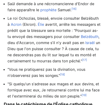
Saül demande à une nécromancienne d'Endor de
[16]
faire apparaître le
prophète
Samuel.
Le roi Ochozias, blessé, envoie consulter Belzébuth
à
Acron
(Ekron).
Élie
avertit, arrête les messagers et
prédit que la blessure sera mortelle : "Pourquoi as-
tu envoyé des messagers pour consulter
Belzébuth
,
dieu d'Accaron, comme s'il n'y avait pas en
Israël
un
Dieu que l'on puisse consulter ? À cause de cela, tu
ne descendras pas du lit sur lequel tu es monté et
[17]
certainement tu mourras dans ton péché."
"Vous ne pratiquerez pas la divination, vous
[18]
n'observerez pas les songes."
"Si quelqu'un s'adresse aux mages et aux devins, et
fornique avec eux, Je retournerai contre lui ma face
[19]
et l'exterminerai du milieu de son peuple."
Dans le catéchisme de l'Église catholique