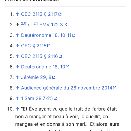
↑
CEC 2115 § 2117
2,0
2,1
↑
et
EMV 172.3
↑
Deutéronome 18, 10-11
↑
CEC § 2115
↑
CEC 2115 § 2116
↑
Deutéronome 18, 10
↑
Jérémie 29, 8
↑
Audience générale du 26 novembre 2014
↑
1 Sam 28,7-25
↑
"Et Ève ayant vu que le fruit de l'arbre était
bon à manger et beau à voir, le cueillit, en
mangea et en donna à son mari... Et alors leurs