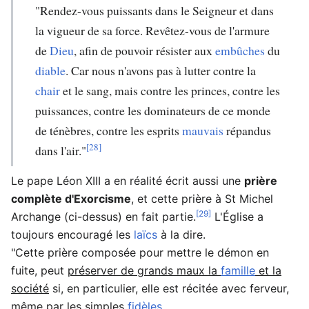
"Rendez-vous puissants dans le Seigneur et dans
la vigueur de sa force. Revêtez-vous de l'armure
de
Dieu
, afin de pouvoir résister aux
embûches
du
diable
. Car nous n'avons pas à lutter contre la
chair
et le sang, mais contre les princes, contre les
puissances, contre les dominateurs de ce monde
de ténèbres, contre les esprits
mauvais
répandus
[28]
dans l'air."
Le pape Léon XIII a en réalité écrit aussi une
prière
complète d'Exorcisme
, et cette prière à St Michel
[29]
Archange (ci-dessus) en fait partie.
L'Église a
toujours encouragé les
laïcs
à la dire.
"Cette prière composée pour mettre le démon en
fuite, peut
préserver de grands maux la
famille
et la
société
si, en particulier, elle est récitée avec ferveur,
même par les simples
fidèles
.