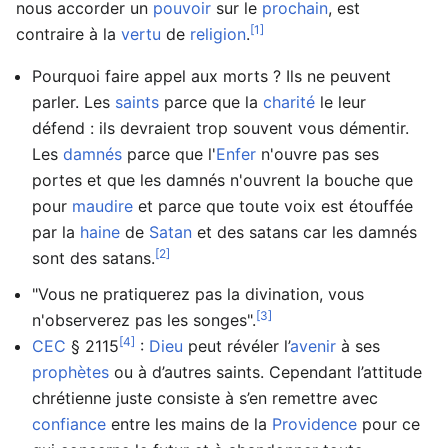
nous accorder un
pouvoir
sur le
prochain
, est
[1]
contraire à la
vertu
de
religion
.
Pourquoi faire appel aux morts ? Ils ne peuvent
parler. Les
saints
parce que la
charité
le leur
défend : ils devraient trop souvent vous démentir.
Les
damnés
parce que l'
Enfer
n'ouvre pas ses
portes et que les damnés n'ouvrent la bouche que
pour
maudire
et parce que toute voix est étouffée
par la
haine
de
Satan
et des satans car les damnés
[2]
sont des satans.
"Vous ne pratiquerez pas la divination, vous
[3]
n'observerez pas les songes".
[4]
CEC
§ 2115
:
Dieu
peut révéler l’
avenir
à ses
prophètes
ou à d’autres saints. Cependant l’attitude
chrétienne juste consiste à s’en remettre avec
confiance
entre les mains de la
Providence
pour ce