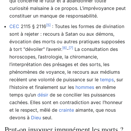
qui concerne le futur et à abandonner toute
curiosité malsaine à ce propos. L’imprévoyance peut
constituer un manque de responsabilité.
[5]
CEC
2115 § 2116
: Toutes les formes de divination
sont à rejeter : recours à Satan ou aux démons,
évocation des morts ou autres pratiques supposées
[6]
[7]
à tort "dévoiler" l’avenir.
-
La consultation des
horoscopes, l’astrologie, la chiromancie,
l’interprétation des présages et des sorts, les
phénomènes de voyance, le recours aux médiums
recèlent une volonté de puissance sur le
temps
, sur
l’histoire et finalement sur les
hommes
en même
temps qu’un
désir
de se concilier les puissances
cachées. Elles sont en contradiction avec l’honneur
et le respect, mêlé de
crainte
aimante, que nous
devons à
Dieu
seul.
Peut-on invoquer impunément les morts ?