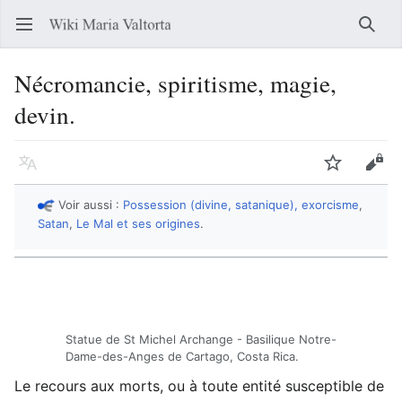
Ouvrir le menu principal
Reche
Nécromancie, spiritisme, magie,
devin.
Langue
Suivre
Modifier
Voir aussi :
Possession (divine, satanique), exorcisme
,
Satan
,
Le Mal et ses origines
.
Statue de St Michel Archange - Basilique Notre-
Dame-des-Anges de Cartago, Costa Rica.
Le recours aux morts, ou à toute entité susceptible de